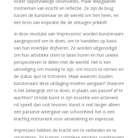
louter oppervlakkige observaties, maar diepgaande
momenten van inzicht en reflectie. Ze zijn de brug
tussen de kunstenaar en de wereld om hen heen, en
een bron van inspiratie die de zintuigen prikkelt.
In deze revolutie van ‘impressions’ worden kunstenaars
aangespoord om te doen, om te handelen op basis
van hun innerlijke drijfveren. Ze worden uitgenodigd
om hun artistieke stem te laten horen en hun unieke
perspectieven te delen met de wereld. Het is een
uitnodiging om moedig te zijn, om risico’s te nemen en
de status quo te trotseren. Maar waarom zouden
kunstenaars deze uitdaging moeten aangaan? Waarom
is het belangrijk om te doen, in plaats van passief af te
wachten? Omdat kunst in zijn essentie een actievere
rol speelt dan ooit tevoren. Kunst is niet langer alleen
een passieve weergave van schoonheid; het is een
krachtig instrument voor verandering en expressie.
Impressies hebben de kracht om te verbinden en te
veranderen. Ze kunnen complexe emoties overbrengen